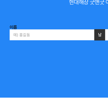
현대해상 굿앤굿 
이름
남