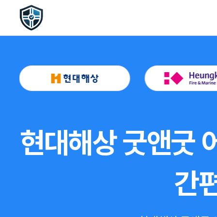
현대해상 굿앤굿 어
간